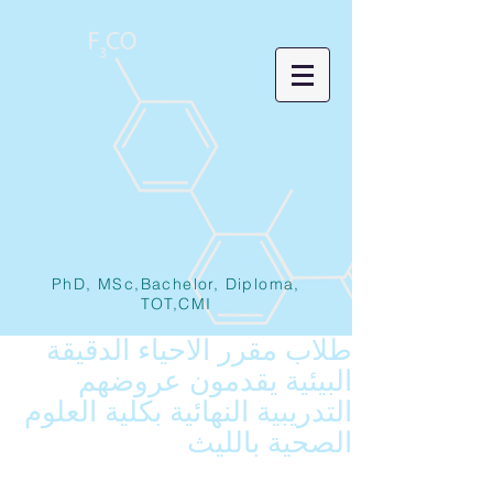
PhD, MSc,Bachelor, Diploma,
TOT,CMI
طلاب مقرر الاحياء الدقيقة
البيئية يقدمون عروضهم
التدريبية النهائية بكلية العلوم
الصحية بالليث